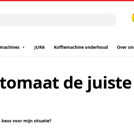
iemachines
JURA
Koffiemachine onderhoud
Over on
utomaat de juiste
 keus voor mijn situatie?