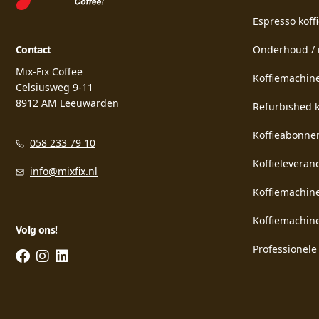
Espresso kof
Contact
Onderhoud / 
Mix-Fix Coffee
Koffiemachine
Celsiusweg 9-11
8912 AM Leeuwarden
Refurbished 
Koffieabonne
058 233 79 10
Koffieleveran
info@mixfix.nl
Koffiemachine
Koffiemachine
Volg ons!
Professionele