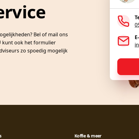
ervice
T
0
ogelijkheden? Bel of mail ons
E
 kunt ook het formulier
i
dviseurs zo spoedig mogelijk
s
Koffie & meer