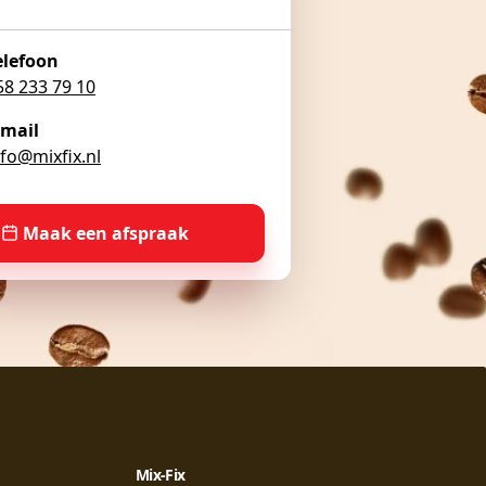
elefoon
58 233 79 10
-mail
nfo@mixfix.nl
Maak een afspraak
Mix-Fix