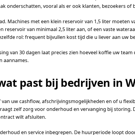
k vaak onderschatten, vooral als er ook klanten, bezoekers
. Machines met een klein reservoir van 1,5 liter moeten va
 reservoir van minimaal 2,5 liter aan, of een vaste watera
lfde rol: frequent bijvullen kost tijd die u liever aan uw b
aatsing van 30 dagen laat precies zien hoeveel koffie uw tea
van aannames.
wat past bij bedrijven in 
f van uw cashflow, afschrijvingsmogelijkheden en of u flexi
agt zelf zorg voor onderhoud en vervanging bij storing. Da
tract wilt afsluiten.
nderhoud en service inbegrepen. De huurperiode loopt doo