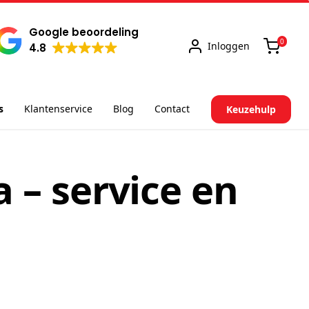
Google beoordeling
0
Inloggen
4.8
s
Klantenservice
Blog
Contact
Keuzehulp
 – service en