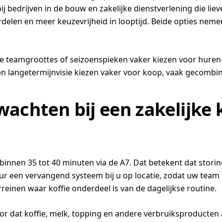
 bedrijven in de bouw en zakelijke dienstverlening die lie
rdelen en meer keuzevrijheid in looptijd. Beide opties nem
nde teamgroottes of seizoenspieken vaker kiezen voor hure
 en langetermijnvisie kiezen vaker voor koop, vaak gecomb
wachten bij een zakelijke
innen 35 tot 40 minuten via de A7. Dat betekent dat stori
uur een vervangend systeem bij u op locatie, zodat uw team 
rreinen waar koffie onderdeel is van de dagelijkse routine.
or dat koffie, melk, topping en andere verbruiksproducten 