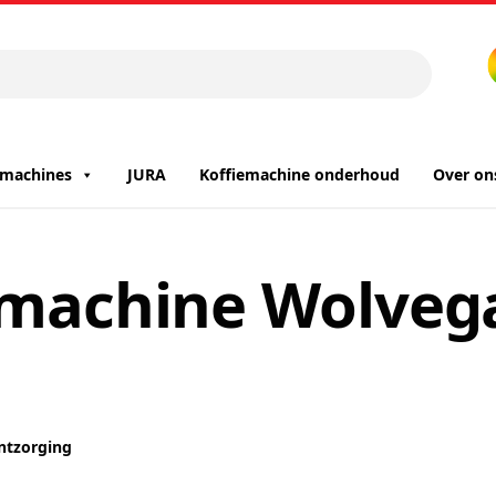
iemachines
JURA
Koffiemachine onderhoud
Over on
emachine Wolvega
ontzorging