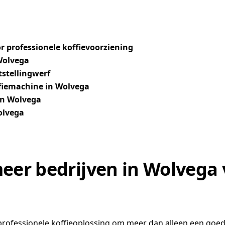
 professionele koffievoorziening
 Wolvega
tstellingwerf
ffiemachine in Wolvega
 in Wolvega
olvega
er bedrijven in Wolvega 
 professionele koffieoplossing om meer dan alleen een goed