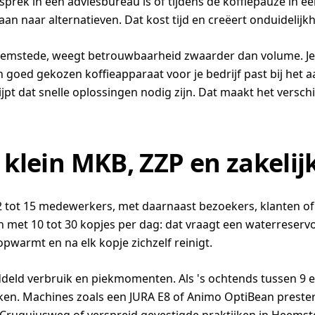
sprek in een adviesbureau is of tijdens de koffiepauze in ee
n naar alternatieven. Dat kost tijd en creëert onduidelijkh
n Heemstede, weegt betrouwbaarheid zwaarder dan volume. J
Een goed gekozen koffieapparaat voor je bedrijf past bij het 
t dat snelle oplossingen nodig zijn. Dat maakt het verschil 
j klein MKB, ZZP en zakeli
k 2 tot 15 medewerkers, met daarnaast bezoekers, klanten of
et 10 tot 30 kopjes per dag: dat vraagt een waterreservoir
warmt en na elk kopje zichzelf reinigt.
ddeld verbruik en piekmomenten. Als 's ochtends tussen 9 e
aken. Machines zoals een JURA E8 of Animo OptiBean prester