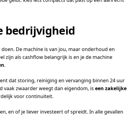
de geldt: kies iets compacts dat past op een aanrecht
e bedrijvigheid
nt doen. De machine is van jou, maar onderhoud en
l zijn als cashflow belangrijk is en je de machine
en
.
t dat storing, reiniging en vervanging binnen 24 uur
eid vaak zwaarder weegt dan eigendom, is
een zakelijke
elijk voor continuïteit.
, en of je liever investeert of spreidt. In alle gevallen