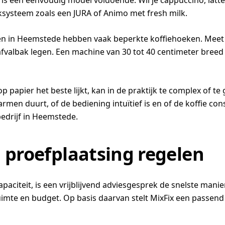
is een eenvoudig model voldoende. Wil je cappuccino, latte
systeem zoals een JURA of Animo met fresh milk.
ken in Heemstede hebben vaak beperkte koffiehoeken. Meet 
afvalbak legen. Een machine van 30 tot 40 centimeter breed
t op papier het beste lijkt, kan in de praktijk te complex of 
rmen duurt, of de bediening intuïtief is en of de koffie co
 bedrijf in Heemstede.
 proefplaatsing regelen
apaciteit, is een vrijblijvend adviesgesprek de snelste mani
te en budget. Op basis daarvan stelt MixFix een passend v