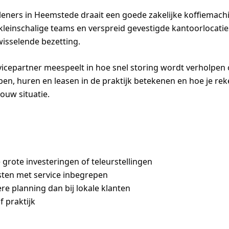
verleners in Heemstede draait een goede zakelijke koffiemac
 kleinschalige teams en verspreid gevestigde kantoorlocatie
isselende bezetting.
rvicepartner meespeelt in hoe snel storing wordt verholpen
 kopen, huren en leasen in de praktijk betekenen en hoe je 
jouw situatie.
grote investeringen of teleurstellingen
sten met service inbegrepen
e planning dan bij lokale klanten
f praktijk