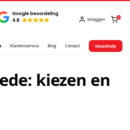
Google beoordeling
0
Inloggen
4.8
s
Klantenservice
Blog
Contact
Keuzehulp
ede: kiezen en