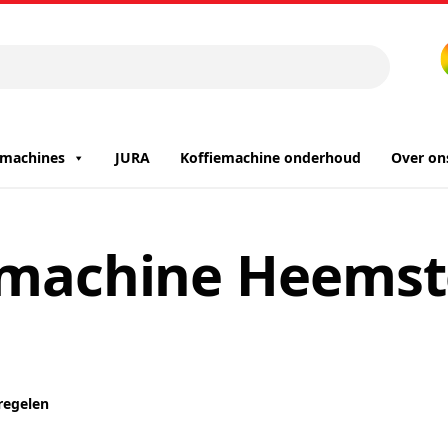
iemachines
JURA
Koffiemachine onderhoud
Over on
iemachine Heemst
regelen