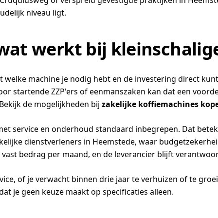
 Cruquiusweg of verspreid gevestigde praktijken in Heemste
delijk niveau ligt.
wat werkt bij kleinschalig
et welke machine je nodig hebt en de investering direct ku
. Voor startende ZZP'ers of eenmanszaken kan dat een voordee
Bekijk de mogelijkheden bij
zakelijke koffiemachines kop
et service en onderhoud standaard inbegrepen. Dat beteken
zakelijke dienstverleners in Heemstede, waar budgetzekerh
n vast bedrag per maand, en de leverancier blijft verantwoord
ce, of je verwacht binnen drie jaar te verhuizen of te groeien
odat je geen keuze maakt op specificaties alleen.