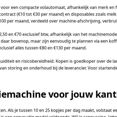
0 voor een compacte volautomaat, afhankelijk van merk en
econtract (€10 tot €30 per maand) en disposables zoals melk
€100 per maand, verdeeld over machine-afschrijving, verbr
2,50 en €70 exclusief btw, afhankelijk van het machinemodel
aar bovenop, maar zijn eenvoudig te plannen via een kof
nclusief alles tussen €80 en €130 per maand.
iditeit en risicobereidheid. Kopen is goedkoper over de la
van storing en onderhoud bij de leverancier. Voor startende
ffiemachine voor jouw kant
en. Als je tussen 10 en 25 kopjes per dag maakt, volstaat