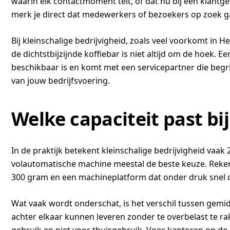
waarin elk contactmoment telt, of dat nu bij een klantge
merk je direct dat medewerkers of bezoekers op zoek gaa
Bij kleinschalige bedrijvigheid, zoals veel voorkomt i
de dichtstbijzijnde koffiebar is niet altijd om de hoek. 
beschikbaar is en komt met een servicepartner die begrijp
van jouw bedrijfsvoering.
Welke capaciteit past bi
In de praktijk betekent kleinschalige bedrijvigheid vaa
volautomatische machine meestal de beste keuze. Reken m
300 gram en een machineplatform dat onder druk snel op
Wat vaak wordt onderschat, is het verschil tussen gemi
achter elkaar kunnen leveren zonder te overbelast te r