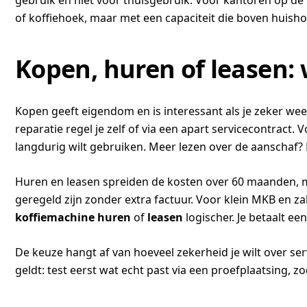
gebruik en niet voor thuisgebruik. Voor kantoren op de
of koffiehoek, maar met een capaciteit die boven huishou
Kopen, huren of leasen: 
Kopen geeft eigendom en is interessant als je zeker we
reparatie regel je zelf of via een apart servicecontract
langdurig wilt gebruiken. Meer lezen over de aanschaf? 
Huren en leasen spreiden de kosten over 60 maanden, m
geregeld zijn zonder extra factuur. Voor klein MKB en 
koffiemachine huren
of
leasen
logischer. Je betaalt ee
De keuze hangt af van hoeveel zekerheid je wilt over servi
geldt: test eerst wat echt past via een proefplaatsing, z