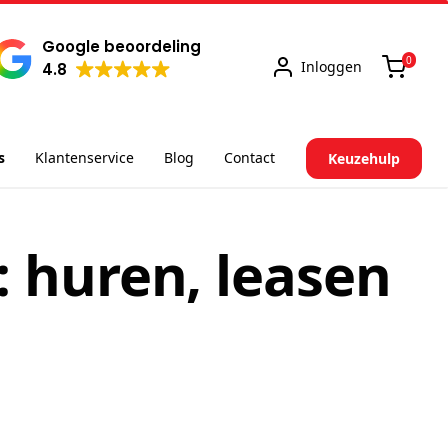
Google beoordeling
0
Inloggen
4.8
s
Klantenservice
Blog
Contact
Keuzehulp
: huren, leasen