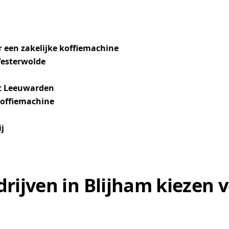
 een zakelijke koffiemachine
 Westerwolde
it Leeuwarden
koffiemachine
ij
ijven in Blijham kiezen v