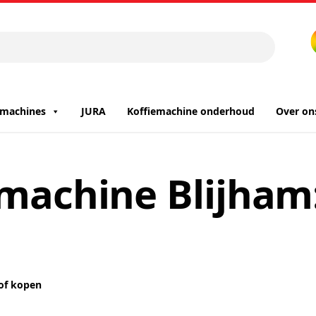
iemachines
JURA
Koffiemachine onderhoud
Over on
emachine Blijham
 of kopen