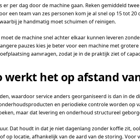
ps er per dag door de machine gaan. Reken gemiddeld twee 
 Voor een team van zes personen kom je al snel op 15 tot 
 waarbij je handmatig moet schuimen of reinigen.
, moet de machine snel achter elkaar kunnen leveren zonder
 langere pauzes kies je beter voor een machine met groter
oefplaatsing aanvragen, zodat je in de praktijk ziet of capac
o werkt het op afstand v
warden, waardoor service anders georganiseerd is dan in d
nderhoudsproducten en periodieke controle worden op va
zoeken, maar dat levering en onderhoud structureel geborgd
ur. Dat houdt in dat je niet dagenlang zonder koffie zit, o
of op locatie, afhankelijk van de aard van de storing. Voor