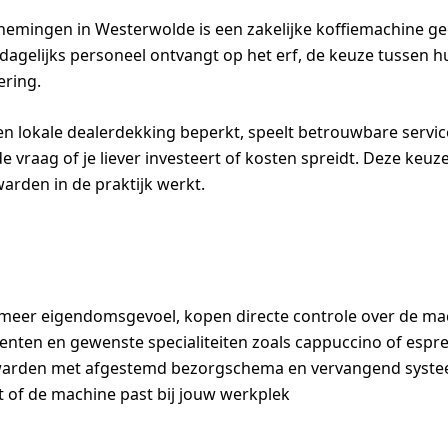
mingen in Westerwolde is een zakelijke koffiemachine geen
dagelijks personeel ontvangt op het erf, de keuze tussen hu
ering.
 en lokale dealerdekking beperkt, speelt betrouwbare service
vraag of je liever investeert of kosten spreidt. Deze keuze
arden in de praktijk werkt.
n meer eigendomsgevoel, kopen directe controle over de ma
menten en gewenste specialiteiten zoals cappuccino of espr
uwarden met afgestemd bezorgschema en vervangend systee
ct of de machine past bij jouw werkplek