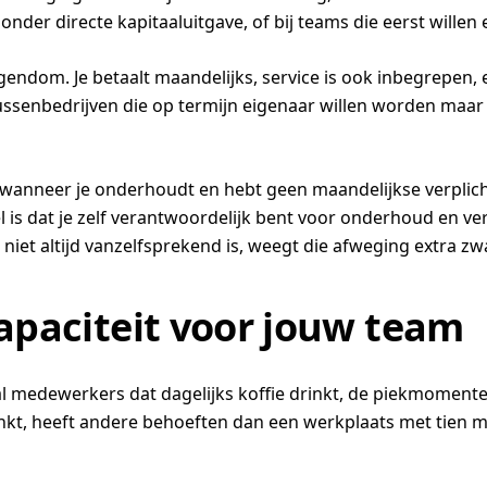
zonder directe kapitaaluitgave, of bij teams die eerst wille
gendom. Je betaalt maandelijks, service is ook inbegrepen, 
senbedrijven die op termijn eigenaar willen worden maar n
elf wanneer je onderhoudt en hebt geen maandelijkse verpli
s dat je zelf verantwoordelijk bent voor onderhoud en verva
e niet altijd vanzelfsprekend is, weegt die afweging extra zw
capaciteit voor jouw team
ntal medewerkers dat dagelijks koffie drinkt, de piekmoment
 drinkt, heeft andere behoeften dan een werkplaats met tie