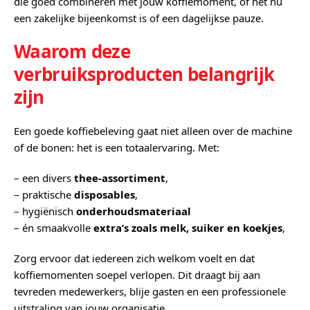
die goed combineren met jouw koffiemoment, of het nu
een zakelijke bijeenkomst is of een dagelijkse pauze.
Waarom deze
verbruiksproducten belangrijk
zijn
Een goede koffiebeleving gaat niet alleen over de machine
of de bonen: het is een totaalervaring. Met:
– een divers
thee‑assortiment
,
– praktische
disposables
,
– hygiënisch
onderhoudsmateriaal
– én smaakvolle
extra’s zoals melk, suiker en koekjes
,
Zorg ervoor dat iedereen zich welkom voelt en dat
koffiemomenten soepel verlopen. Dit draagt bij aan
tevreden medewerkers, blije gasten en een professionele
uitstraling van jouw organisatie.