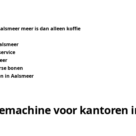
lsmeer meer is dan alleen koffie
Aalsmeer
service
eer
erse bonen
en in Aalsmeer
emachine voor kantoren i