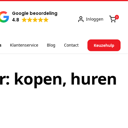
Google beoordeling
0
Inloggen
4.8
s
Klantenservice
Blog
Contact
Keuzehulp
r: kopen, huren