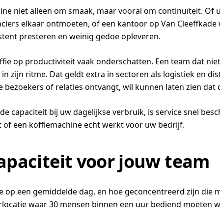
ine niet alleen om smaak, maar vooral om continuïteit. Of 
nciers elkaar ontmoeten, of een kantoor op Van Cleeffkade
stent presteren en weinig gedoe opleveren.
offie op productiviteit vaak onderschatten. Een team dat ni
in zijn ritme. Dat geldt extra in sectoren als logistiek en 
e bezoekers of relaties ontvangt, wil kunnen laten zien dat 
de capaciteit bij uw dagelijkse verbruik, is service snel besc
 of een koffiemachine echt werkt voor uw bedrijf.
capaciteit voor jouw team
k je op een gemiddelde dag, en hoe geconcentreerd zijn di
aderlocatie waar 30 mensen binnen een uur bediend moeten 