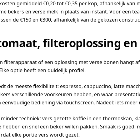
sten gemiddeld €0,20 tot €0,35 per kop, afhankelijk van m
e bekers en verse melk in plaats van instant. Voor een team
ussen de €150 en €300, afhankelijk van de gekozen constructi
tomaat, filteroplossing e
 filterapparaat of een oplossing met verse bonen hangt af
lke optie heeft een duidelijk profiel.
t de meeste flexibiliteit: espresso, cappuccino, latte mac
ers verschillende voorkeuren hebben, en waar presentati
 eenvoudige bediening via touchscreen. Nadeel: iets meer re
gt minder techniek: vers gezette koffie in een thermoskan, k
hebben en snel een beker willen pakken. Smaak is goed, m
dat elke portie vers wordt gezet.