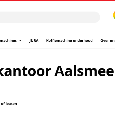
iemachines
JURA
Koffiemachine onderhoud
Over on
kantoor Aalsmee
of leasen