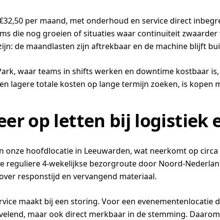
 €32,50 per maand, met onderhoud en service direct inbeg
eams die nog groeien of situaties waar continuïteit zwaard
zijn: de maandlasten zijn aftrekbaar en de machine blijft bu
Park, waar teams in shifts werken en downtime kostbaar is, 
t en lagere totale kosten op lange termijn zoeken, is kopen 
r op letten bij logistiek 
n onze hoofdlocatie in Leeuwarden, wat neerkomt op circa a
ze reguliere 4-wekelijkse bezorgroute door Noord-Nederland
over responstijd en vervangend materiaal.
rvice maakt bij een storing. Voor een evenementenlocatie di
ervelend, maar ook direct merkbaar in de stemming. Daaro