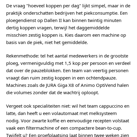
De vraag "hoeveel koppen per dag" lijkt simpel, maar in de
praktijk onderschatten bedrijven het piekconsumptie. Een
ploegendienst op Dallen II kan binnen twintig minuten
dertig koppen vragen, terwijl het daggemiddelde
misschien zestig koppen is. Kies daarom een machine op
basis van de piek, niet het gemiddelde.
Rekenmethode: tel het aantal medewerkers in de grootste
ploeg, vermenigvuldig met 1,5 kop per persoon en verdeel
dat over de pauzeblokken. Een team van veertig personen
vraagt dan ruim zestig koppen in een ochtendpauze.
Machines zoals de JURA Giga X8 of Animo OptiVend halen
die volumes zonder dat de wachtrij oploopt.
Vergeet ook specialiteiten niet: wil het team cappuccino en
latte, dan heeft u een volautomaat met melksysteem
nodig. Voor zwarte koffie en eenvoudige recepten volstaat
vaak een filtermachine of een compactere bean-to-cup.
Twijfelt u? Een proefplaatsing laat binnen twee weken zien