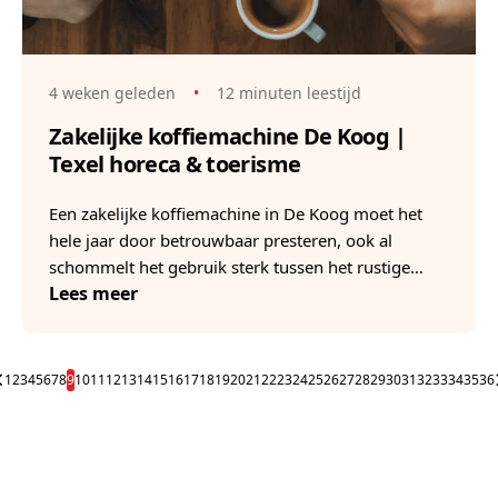
4 weken geleden
•
12 minuten leestijd
Zakelijke koffiemachine De Koog |
Texel horeca & toerisme
Een zakelijke koffiemachine in De Koog moet het
hele jaar door betrouwbaar presteren, ook al
schommelt het gebruik sterk tussen het rustige…
Lees meer
1
2
3
4
5
6
7
8
9
10
11
12
13
14
15
16
17
18
19
20
21
22
23
24
25
26
27
28
29
30
31
32
33
34
35
36