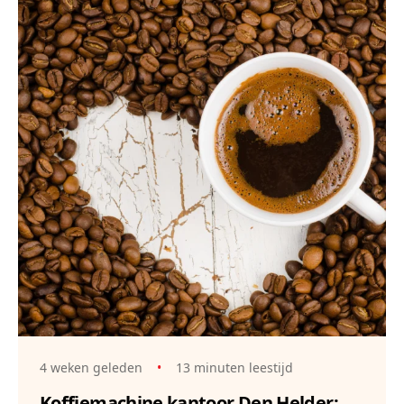
4 weken geleden
•
13 minuten leestijd
Koffiemachine kantoor Den Helder: