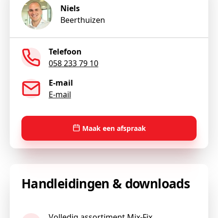
Niels
Beerthuizen
Telefoon
058 233 79 10
E-mail
E-mail
Maak een afspraak
Handleidingen & downloads
Volledig assortiment Mix-Fix